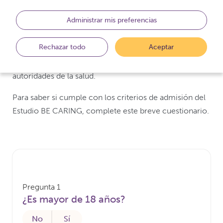
personas deben cumplir para participar. Estos criterios
Administrar mis preferencias
son importantes debido a múltiples razones, como la
seguridad de los participantes del estudio y también
Rechazar todo
Aceptar
para respaldar la validez de los datos del estudio y que
este se ajuste a las leyes, disposiciones y reglas de las
autoridades de la salud.
Para saber si cumple con los criterios de admisión del
Estudio BE CARING, complete este breve cuestionario.
Pregunta 1
¿Es mayor de 18 años?
No
Sí