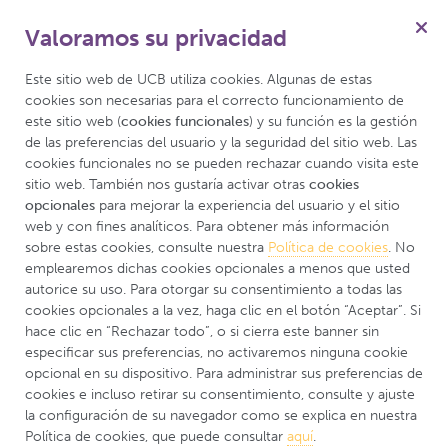
Valoramos su privacidad
Este sitio web de UCB utiliza cookies. Algunas de estas 
cookies son necesarias para el correcto funcionamiento de 
este sitio web (
cookies funcionales
) y su función es la gestión 
Cómo saber si
de las preferencias del usuario y la seguridad del sitio web. Las 
cookies funcionales no se pueden rechazar cuando visita este 
califico
sitio web. También nos gustaría activar otras 
cookies 
opcionales
 para mejorar la experiencia del usuario y el sitio 
web y con fines analíticos. Para obtener más información 
sobre estas cookies, consulte nuestra 
Política de cookies
. No 
emplearemos dichas cookies opcionales a menos que usted 
autorice su uso. Para otorgar su consentimiento a todas las 
cookies opcionales a la vez, haga clic en el botón “Aceptar”. Si 
hace clic en “Rechazar todo”, o si cierra este banner sin 
¿Puedo participar?
especificar sus preferencias, no activaremos ninguna cookie 
opcional en su dispositivo. Para administrar sus preferencias de 
cookies e incluso retirar su consentimiento, consulte y ajuste 
Todos los estudios clínicos tienen una serie de criterios
la configuración de su navegador como se explica en nuestra 
Política de cookies, que puede consultar 
aquí
.
(llamados criterios de inclusión y exclusión) que las