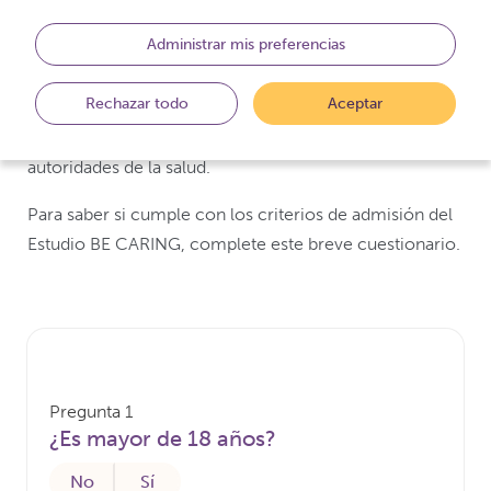
personas deben cumplir para participar. Estos criterios
Administrar mis preferencias
son importantes debido a múltiples razones, como la
seguridad de los participantes del estudio y también
Rechazar todo
Aceptar
para respaldar la validez de los datos del estudio y que
este se ajuste a las leyes, disposiciones y reglas de las
autoridades de la salud.
Para saber si cumple con los criterios de admisión del
Estudio BE CARING, complete este breve cuestionario.
Pregunta 1
¿Es mayor de 18 años?
No
Sí