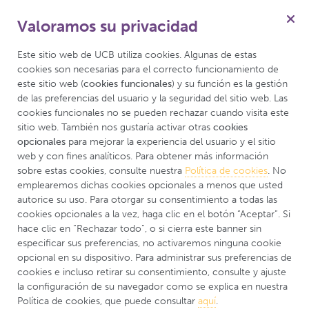
Valoramos su privacidad
Este sitio web de UCB utiliza cookies. Algunas de estas 
cookies son necesarias para el correcto funcionamiento de 
este sitio web (
cookies funcionales
) y su función es la gestión 
Cómo saber si
de las preferencias del usuario y la seguridad del sitio web. Las 
cookies funcionales no se pueden rechazar cuando visita este 
califico
sitio web. También nos gustaría activar otras 
cookies 
opcionales
 para mejorar la experiencia del usuario y el sitio 
web y con fines analíticos. Para obtener más información 
sobre estas cookies, consulte nuestra 
Política de cookies
. No 
emplearemos dichas cookies opcionales a menos que usted 
autorice su uso. Para otorgar su consentimiento a todas las 
cookies opcionales a la vez, haga clic en el botón “Aceptar”. Si 
hace clic en “Rechazar todo”, o si cierra este banner sin 
¿Puedo participar?
especificar sus preferencias, no activaremos ninguna cookie 
opcional en su dispositivo. Para administrar sus preferencias de 
cookies e incluso retirar su consentimiento, consulte y ajuste 
Todos los estudios clínicos tienen una serie de criterios
la configuración de su navegador como se explica en nuestra 
Política de cookies, que puede consultar 
aquí
.
(llamados criterios de inclusión y exclusión) que las